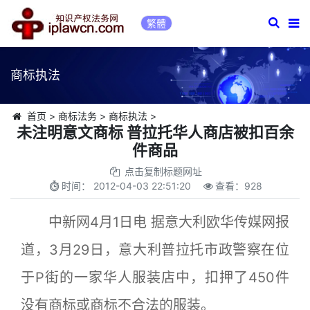
繁體
商标执法
首页
>
商标法务
>
商标执法
>
未注明意文商标 普拉托华人商店被扣百余
件商品
点击复制标题网址
时间：
2012-04-03 22:51:20
查看：
928
中新网4月1日电 据意大利欧华传媒网报
道，3月29日，意大利普拉托市政警察在位
于P街的一家华人服装店中，扣押了450件
没有商标或商标不合法的服装。