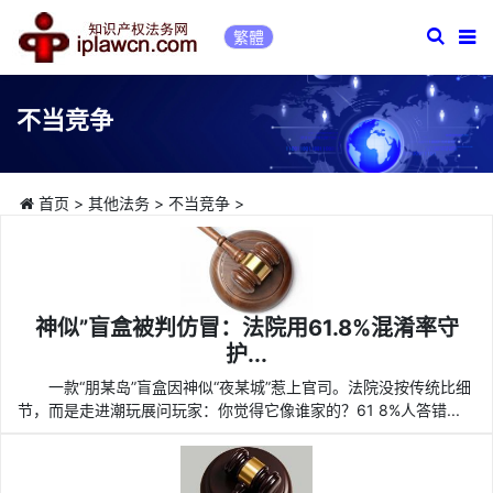
繁體
不当竞争
首页
>
其他法务
>
不当竞争
>
神似”盲盒被判仿冒：法院用61.8%混淆率守
护...
一款“朋某岛”盲盒因神似“夜某城”惹上官司。法院没按传统比细
节，而是走进潮玩展问玩家：你觉得它像谁家的？61 8%人答错...