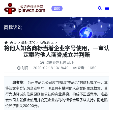
繁體
商标诉讼
首页
>
商标法务
>
商标诉讼
>
将他人知名商标当着企业字号使用，一审认
定攀附他人商誉成立并判赔
点击复制标题网址
时间：
2020-02-18 13:18:49
查看：
1659
编者按：
台州唯品会公司应当知晓“唯品会”的商标或字号，其
将该文字登记为企业字号，明显具有攀附他人商誉的主观故意，其
行为违背诚实信用原则和公认的商业道德，构成不正当竞争。唯品
会公司主张停止使用并变更企业名称的请求合理予以支持，酌定赔
偿经济损失20000元。