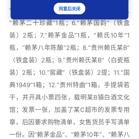
同意后关闭
“原酿（铁盒装）”2瓶；4.“酱王20”1瓶；5.
“赖茅二十珍藏”1瓶；6.“赖茅国韵”（铁盒
装）2瓶；7.“赖茅金品”1瓶，“赖氏10年”1
瓶，“赖茅八年陈酿”2瓶；8.“贵州赖氏某B”
（铁盒装）2瓶；9.“贵州赖氏某B”（白瓷瓶
装）2瓶；10.“窖藏”（铁盒装）2提；11.“国
典1949”1箱；12.“贵州特曲”1箱，手提袋若
干，并开具小票四张，载明某B镇白酒文化
馆；发票一张，加盖了某C超市的发票专用
章，后因要求购物清单，女售货员手写清单
一份。因“赖茅金品”、“赖茅10年”、“赖茅八