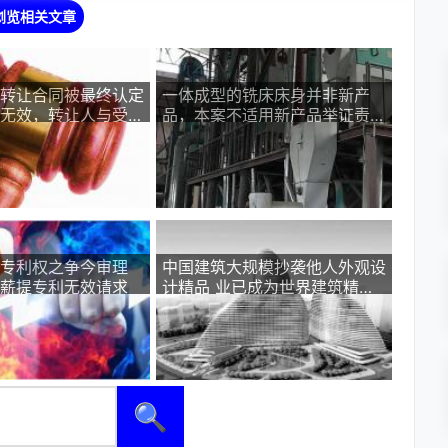
浏览相关文章
转让合同被最终认定
一体成型的铣床床身并非新产
无效，转让人与受让
品，本案不适用新产品举证责任
生专利权变动法律后
倒置
专利权之争今审理
中国建筑大规模抄袭他人外观设
薪提专利无效请求
计精品 业已成为世界建筑精华
复制品聚集地
🔍