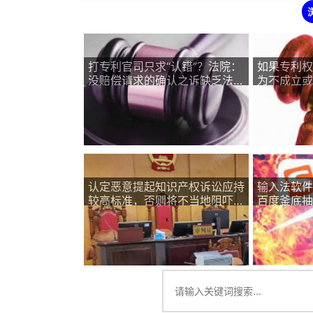
打专利官司只求“认错”？法院：
如果专利权
没赔偿请求的确认之诉缺乏法律
为不成立或
必要性
人之间不发
果
认定恶意提起知识产权诉讼应持
输入法软件
较高标准，否则将不当地阻吓权
百度釜底抽
利人维护其知识产权