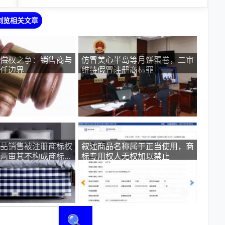
浏览相关文章
偿权之争：销售商与
仿冒美心半岛等月饼蛋卷，二审
任边界
维持假冒注册商标罪
品销售被注册商标权
叙述商品名称属于正当使用，商
两审其不构成商标侵
标专用权人无权加以禁止
竞争
🔍