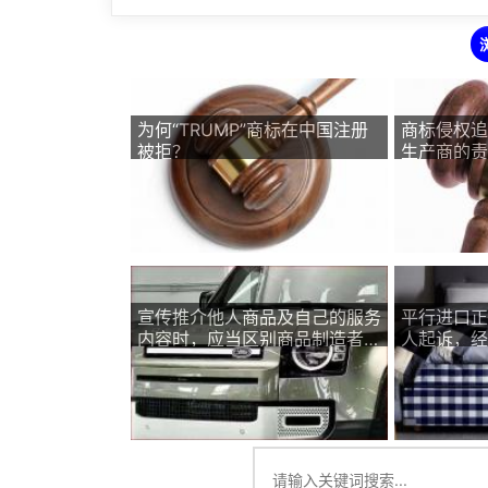
为何“TRUMP”商标在中国注册
商标侵权追
被拒？
生产商的责
宣传推介他人商品及自己的服务
平行进口正
内容时，应当区别商品制造者和
人起诉，经
服务提供者关系
权和不正当