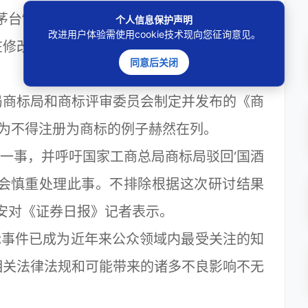
茅台”商标的争论，与会专家及律师都表达了
个人信息保护声明
改进用户体验需使用cookie技术现向您征询意见。
在修改中的《商标法》应当完善相关规定，从
同意后关闭
。
商标局和商标评审委员会制定并发布的《商
作为不得注册为商标的例子赫然在列。
一事，并呼吁国家工商总局商标局驳回‘国酒
门会慎重处理此事。不排除根据这次研讨结果
安对《证券日报》记者表示。
事件已成为近年来公众领域内最受关注的知
相关法律法规和可能带来的诸多不良影响不无