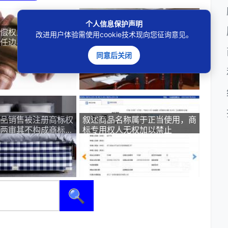
个人信息保护声明
偿权之争：销售商与
仿冒美心半岛等月饼蛋卷，二审
改进用户体验需使用cookie技术现向您征询意见。
任边界
维持假冒注册商标罪
同意后关闭
品销售被注册商标权
叙述商品名称属于正当使用，商
两审其不构成商标侵
标专用权人无权加以禁止
竞争
🔍