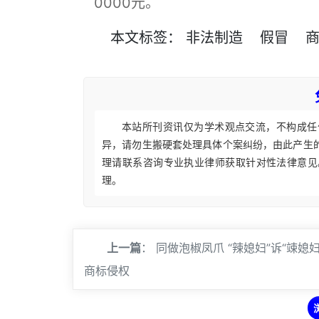
0000元。
本文
标签
：
非法制造
假冒
本站所刊资讯仅为学术观点交流，不构成任
异，请勿生搬硬套处理具体个案纠纷，由此产生
理请联系咨询专业执业律师获取针对性法律意见
理。
上一篇
：
同做泡椒凤爪 “辣媳妇”诉“竦媳妇
商标侵权