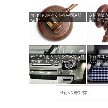
为何“TRUMP”商标在中国注册
商标侵权追
被拒？
生产商的责
宣传推介他人商品及自己的服务
平行进口正
内容时，应当区别商品制造者和
人起诉，经
服务提供者关系
权和不正当