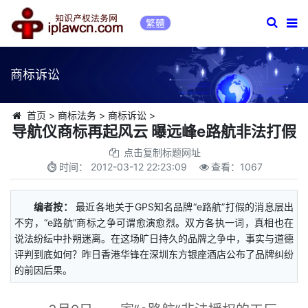
繁體
商标诉讼
首页
>
商标法务
>
商标诉讼
>
导航仪商标再起风云 曝远峰e路航非法打假
点击复制标题网址
时间：
2012-03-12 22:23:09
查看：
1067
编者按：
最近各地关于GPS知名品牌“e路航”打假的消息层出
不穷，“e路航”商标之争可谓愈演愈烈。双方各执一词，真相也在
说法纷纭中扑朔迷离。在这场旷日持久的品牌之争中，事实与道德
评判到底如何？昨日香港华锋在深圳东方银座酒店公布了品牌纠纷
的前因后果。