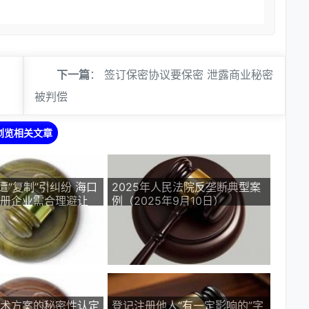
下一篇
：
签订保密协议要保密 泄露商业秘密
被判偿
浏览相关文章
遭“复制”引纠纷 海口
2025年人民法院反垄断典型案
册企业需合理避让
例（2025年9月10日）
术方案的秘密性认定
登记注册他人“有一定影响的”字