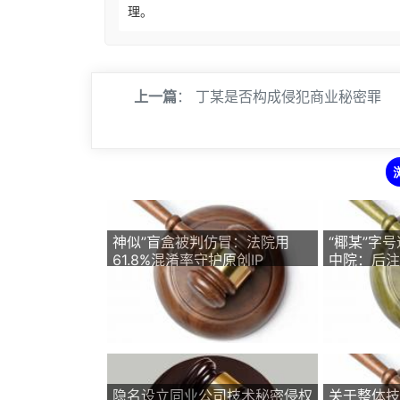
理。
上一篇
：
丁某是否构成侵犯商业秘密罪
神似”盲盒被判仿冒：法院用
“椰某”字号
61.8%混淆率守护原创IP
中院：后注
隐名设立同业公司技术秘密侵权
关于整体技