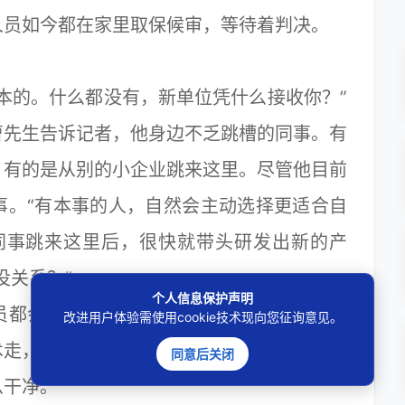
人员如今都在家里取保候审，等待着判决。
的。什么都没有，新单位凭什么接收你？”
曹先生告诉记者，他身边不乏跳槽的同事。有
，有的是从别的小企业跳来这里。尽管他目前
事。“有本事的人，自然会主动选择更适合自
同事跳来这里后，很快就带头研发出新的产
没关系？”
个人信息保护声明
都会跟企业签订保密协议。“我们的研发行
改进用户体验需使用cookie技术现向您征询意见。
术走，把设计成果带走，那是绝对不可以的。
同意后关闭
干净。”