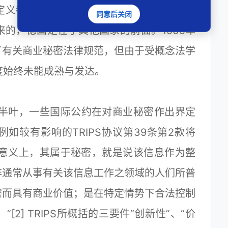
定义都是不断变化的。 大陆法系的商业秘密
同意后关闭
的，德国走在了其他国家的前面。1909年
了有关商业秘密法律规范，但由于受概念法学
度始终未能成熟与发达。
半叶，一些国际公约在对商业秘密作出界定
如较有影响的TRIPS协议第39条第2款将
定意义上，其属于秘密，就是说该信息作为整
非通常从事有关该信息工作之领域的人们所普
密而具有商业价值；是在特定情势下合法控制
2] TRIPS所概括的三要件“创新性”、“价