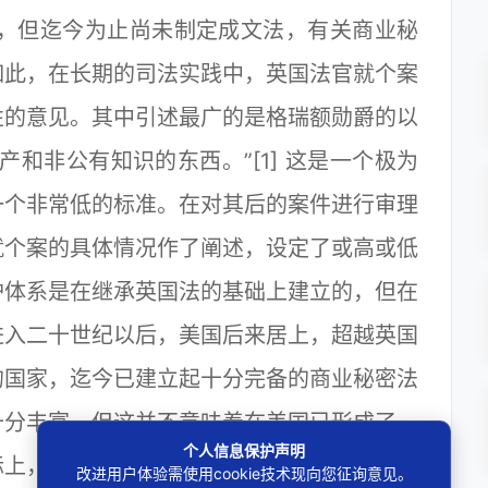
，但迄今为止尚未制定成文法，有关商业秘
如此，在长期的司法实践中，英国法官就个案
性的意见。其中引述最广的是格瑞额勋爵的以
和非公有知识的东西。”[1] 这是一个极为
一个非常低的标准。在对其后的案件进行审理
就个案的具体情况作了阐述，设定了或高或低
护体系是在继承英国法的基础上建立的，但在
进入二十世纪以后，美国后来居上，超越英国
的国家，迄今已建立起十分完备的商业秘密法
十分丰富，但这并不意味着在美国已形成了一
个人信息保护声明
际上，不同的法律文件、不同的法院审理不同
改进用户体验需使用cookie技术现向您征询意见。