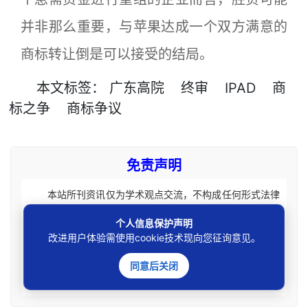
并非那么重要，与苹果达成一个双方满意的
商标转让倒是可以接受的结局。
本文
标签
：
广东高院
终审
IPAD
商
标之争
商标争议
免责声明
本站所刊资讯仅为学术观点交流，不构成任何形式法律
意见建议。法律适用存在地域、时效、个案等差异，请勿生
个人信息保护声明
搬硬套处理具体个案纠纷，由此产生的一切法律后果皆由您
改进用户体验需使用cookie技术现向您征询意见。
自担全责。如您有相关法律事务需要办理请联系咨询专业执
业律师获取针对性法律意见。本站刊载内容版权归原权利
同意后关闭
人，如涉及您的权益可联系处理。