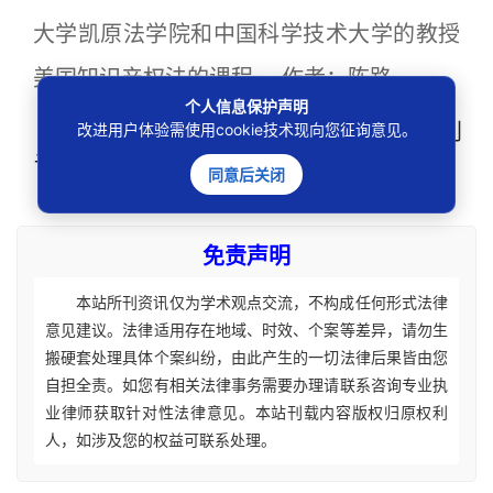
大学凯原法学院和中国科学技术大学的教授
美国知识产权法的课程。 作者：陈路
个人信息保护声明
本文
改进用户体验需使用cookie技术现向您征询意见。
标签
：
商业竞争
led
美国
专利
诉讼
专利侵权
同意后关闭
免责声明
本站所刊资讯仅为学术观点交流，不构成任何形式法律
意见建议。法律适用存在地域、时效、个案等差异，请勿生
搬硬套处理具体个案纠纷，由此产生的一切法律后果皆由您
自担全责。如您有相关法律事务需要办理请联系咨询专业执
业律师获取针对性法律意见。本站刊载内容版权归原权利
人，如涉及您的权益可联系处理。