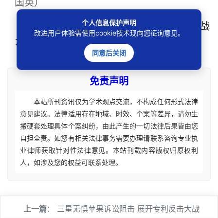
国英）
个人信息保护声明
本文
标签
：
苹果
三星
专利
专利大战
改进用户体验需使用cookie技术现向您征询意见。
企业竞争
同意后关闭
免责声明
本站所刊资讯仅为学术观点交流，不构成任何形式法律
意见建议。法律适用存在地域、时效、个案等差异，请勿生
搬硬套处理具体个案纠纷，由此产生的一切法律后果皆由您
自担全责。如您有相关法律事务需要办理请联系咨询专业执
业律师获取针对性法律意见。本站刊载内容版权归原权利
人，如涉及您的权益可联系处理。
上一篇
：
三星无惧苹果诉讼阻击 展开专利反击大战