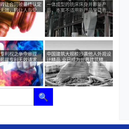
转让合同被最终认定
一体成型的铣床床身并非新产
无效，转让人与受让
品，本案不适用新产品举证责任
生专利权变动法律后
倒置
专利权之争今审理
中国建筑大规模抄袭他人外观设
薪提专利无效请求
计精品 业已成为世界建筑精华
复制品聚集地
🔍