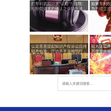
打专利官司只求“认错”？法院：
如果专利权
没赔偿请求的确认之诉缺乏法律
为不成立或
必要性
人之间不发
果
认定恶意提起知识产权诉讼应持
输入法软件
较高标准，否则将不当地阻吓权
百度釜底抽
利人维护其知识产权