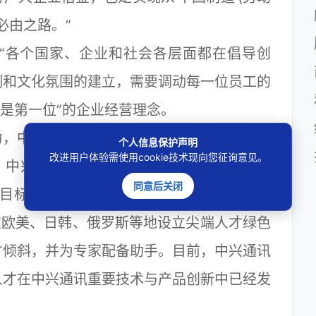
的必由之路。”
各个国家、企业和社会各层面都在倡导创
制和文化氛围的建立，需要调动每一位员工的
工是第一位”的企业经营理念。
，中兴通讯一直将人才战略视为公司重大战
个人信息保护声明
改进用户体验需使用cookie技术现向您征询意见。
中兴通讯还着手“引智创新”，并提出 “公司
同意后关闭
目标，利用国家“千人计划”的契机，专门成
在欧美、日韩、俄罗斯等地设立尖端人才绿色
才倾斜，并为专家配备助手。目前，中兴通讯
人才在中兴通讯重要技术与产品创新中已经发