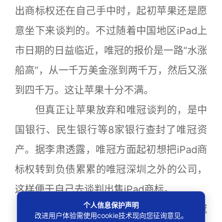
出商标权还在自己手中时，起初苹果还是愿
意坐下来谈判的。不过随着中国地区iPad上
市日期的日益临近，唯冠的报价是一路“水涨
船高”，从一千万美金涨到两千万，然后又涨
到四千万。这让苹果十分不满。
但真正让苹果放弃和唯冠谈判的，是中
国银行、民生银行等8家银行查封了唯冠资
产。据李肃透露，唯冠方面起初想把iPad商
标权转到负债累累的唯冠深圳之外的公司，
这样便于自己去谈判出售iPad商标。
个人信息保护声明
但香港法院2010年的一纸禁制令让唯冠
改进用户体验需使用cookie技术现向您征询意见。