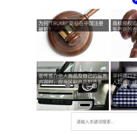
为何“TRUMP”商标在中国注册
商标侵权追
被拒？
生产商的责
宣传推介他人商品及自己的服务
平行进口正
内容时，应当区别商品制造者和
人起诉，经
服务提供者关系
权和不正当