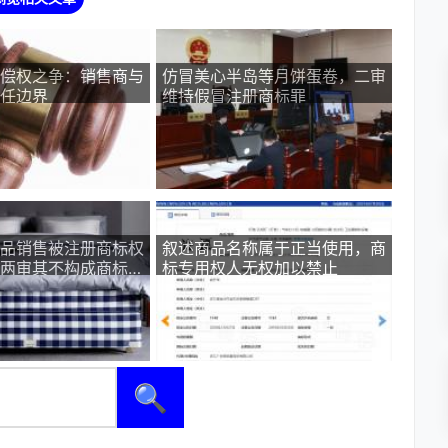
偿权之争：销售商与
仿冒美心半岛等月饼蛋卷，二审
任边界
维持假冒注册商标罪
品销售被注册商标权
叙述商品名称属于正当使用，商
两审其不构成商标侵
标专用权人无权加以禁止
竞争
🔍