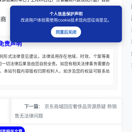
个人信息保护声明
销商
ipad
商标侵权
改进用户体验需使用cookie技术现向您征询意见。
同意后关闭
免责声明
何形式法律意见建议。法律适用存在地域、时效、个案等差
的一切法律后果皆由您自担全责。如您有相关法律事务需要办
。本站刊载内容版权归原权利人，如涉及您的权益可联系处
下一篇
：
京东商城回应奢侈品货源质疑 称销
售无法律问题
浏览相关文章