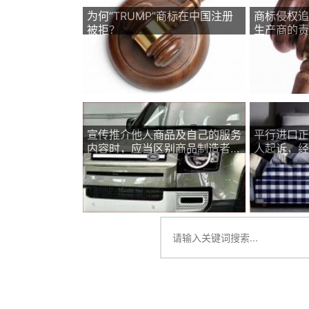
为何“TRUMP”商标在中国注册
商标侵权追
被拒？
生产商的责
宣传推介他人商品及自己的服务
平行进口正
内容时，应当区别商品制造者和
人起诉，经
服务提供者关系
权和不正当