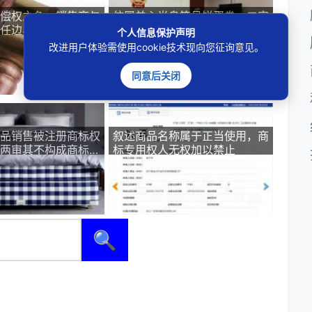
偿权之争：销售商与
仿冒美心半岛等月饼蛋卷，二审
任边界
维持假冒注册商标罪
个人信息保护声明
改进用户体验需使用cookie技术现向您征询意见。
同意后关闭
品销售被注册商标权
叙述商品名称属于正当使用，商
两审其不构成商标侵
标专用权人无权加以禁止
竞争
🔍