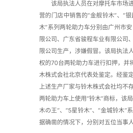
该局执法人员在对摩托车市场进
营的门店中销售的“金舰铃木”、“银爵
木”系列两轮助力车分别由广州市
限公司、广东省骏程车业有限公司
限公司生产，涉嫌假冒。该局执法
权的70台两轮助力车进行扣押，并
木株式会社北京代表处鉴定。经鉴定
上述生产厂家与铃木株式会社均不
两轮助力车上使用“铃木”商标，该局所
木の王”、“5星铃木”、“金城铃木
据确凿的情况下，分别对五位当事