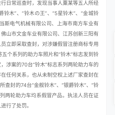
行日常巡查时，发现当事人粟某等五人所经
铃木”、“铃木の王”、“5星铃木”、“金城铃
安当斯电气机械有限公司、上海市南方车业有
、佛山市文金车业有限公司、江苏创新三阳有
人员立即采取查封，对涉嫌假冒注册商标专用
将五个系列的助力车照片和“铃木”标志发到铃
，涉案的70台“铃木”标志系列两轮助力车的
存在任何关系，也从未制空权上述厂家查封在
查封的74台“金舰铃木”、“银爵铃木”、“铃
”系列两轮助力车均系假冒产品。执法人员在证
人进行了处罚。