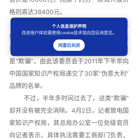
格则高达38400元。
意大利对外贸易委员会曾对外表示，这
个人信息保护声明
改进用户体验需使用cookie技术现向您征询意见。
些“伪意大利”品牌横行中国市场，扭曲意大
同意后关闭
利品牌的形象，中国消费者用高价换来的只
是“欺骗”。由此该委员会于2011年下半年向
中国国家知识产权局递交了30家“伪意大利”
品牌的名单。
不过，半年多时间过去了，这类“欺骗”
却并没有被完全消除。4月2日，记者致电国
家知识产权局，其总局办公室一位处级官员
向记者表示，具体执法需要工商部门负责，