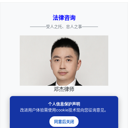
法律咨询
————受人之托、忠人之事————
邓杰律师
个人信息保护声明
专业
改进用户体验需使用cookie技术现向您征询意见。
深耕厚积聚焦专注
同意后关闭