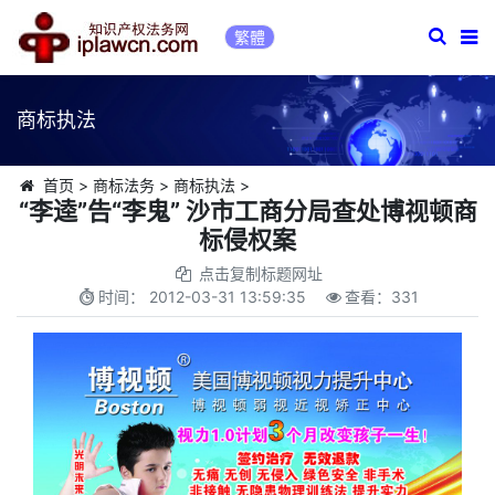
繁體
商标执法
首页
>
商标法务
>
商标执法
>
“李逵”告“李鬼” 沙市工商分局查处博视顿商
标侵权案
点击复制标题网址
时间：
2012-03-31 13:59:35
查看：
331