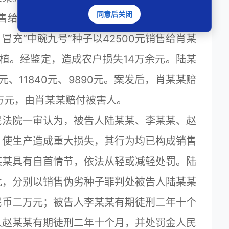
同意后关闭
销售给被告人李某某。李某某以牟利为目的，
充“中豌九号”种子以42500元销售给肖某
植。经鉴定，造成农户损失14万余元。陆某
、11840元、9890元。案发后，肖某某赔
万元，由肖某某赔付被害人。
法院一审认为，被告人陆某某、李某某、赵
，使生产造成重大损失，其行为均已构成销售
某某具有自首情节，依法从轻或减轻处罚。陆
此，分别以销售伪劣种子罪判处被告人陆某某
民币二万元；被告人李某某有期徒刑二年十个
人赵某某有期徒刑二年十个月，并处罚金人民