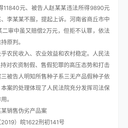
1840元、被告人赵某某违法所得9890元
某、李某某不服，提起上诉。河南省商丘市中
某二审中虽又赔偿2万元，但拒不认罪，依法
维持原判。
乎农民收入、农业效益和农村稳定。人民法
保持对农资制假、售假犯罪的高压态势和打击
案三被告人明知所售种子系三无产品假种子依
，本案的处理体现了人民法院充分发挥司法保
作用。
某销售伪劣产品案
9）皖1622刑初141号