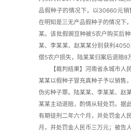
品假种子的情况下，以30660元
在明知是三无产品假种子的情况下，冒
某。该批假豌豆种被5农户购买后种
某、李某某、赵某某分别获利4050元
偿5农户损失，陆某某归案后退赔8
【裁判结果】河南省永城市人民
某某以假种子冒充真种子予以销售
伪劣种子罪。陆某某、李某某、赵
某某主动退赔，酌情从轻处罚。据
有期徒刑二年六个月，并处罚金人
月，并处罚金人民币三万元；被告