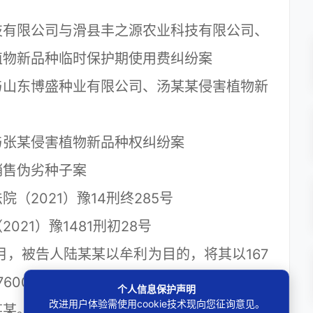
有限公司与滑县丰之源农业科技有限公司、
植物新品种临时保护期使用费纠纷案
山东博盛种业有限公司、汤某某侵害植物新
张某侵害植物新品种权纠纷案
售伪劣种子案
2021）豫14刑终285号
1）豫1481刑初28号
月，被告人陆某某以牟利为目的，将其以167
600斤豌豆，冒充“中豌九号”豌豆种，先后
个人信息保护声明
改进用户体验需使用cookie技术现向您征询意见。
赵某某。赵某某以牟利为目的，在明知是三无产