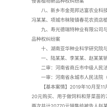
侵害植物新品种权纠纷案
八、新乡市金苑邦达富农业科技
冯某某、项城市秣陵镇春花农资店
九、寿光德瑞特种业有限公司与
品种权纠纷案
十、湖南亚华种业科学研究院与
一、陆某某、李某某、赵某某销
二审：河南省商丘市中级人民法院（
一审：河南省永城市人民法院（202
【基本案情】2019年10月至11
20元购买、用于做饲料和芽菜苗的7
两次共计20770元销售给被告人