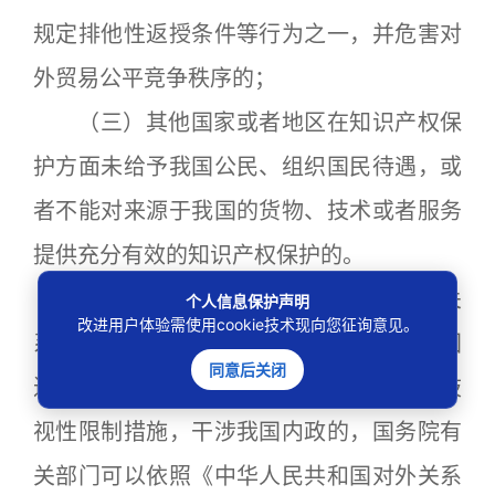
规定排他性返授条件等行为之一，并危害对
外贸易公平竞争秩序的；
（三）其他国家或者地区在知识产权保
护方面未给予我国公民、组织国民待遇，或
者不能对来源于我国的货物、技术或者服务
提供充分有效的知识产权保护的。
第十五条
外国国家违反国际法和国际关
个人信息保护声明
改进用户体验需使用cookie技术现向您征询意见。
系基本准则，以知识产权纠纷为借口对我国
同意后关闭
进行遏制、打压，对我国公民、组织采取歧
视性限制措施，干涉我国内政的，国务院有
关部门可以依照《中华人民共和国对外关系