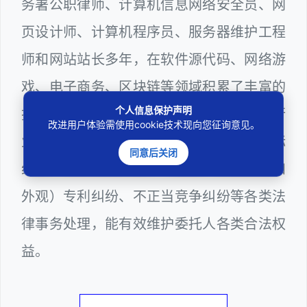
务署公职律师、计算机信息网络安全员、网
页设计师、计算机程序员、服务器维护工程
师和网站站长多年，在软件源代码、网络游
戏、电子商务、区块链等领域积累了丰富的
个人信息保护声明
技术和法律实务经验，颇为熟悉IT互联网行
改进用户体验需使用cookie技术现向您征询意见。
业知识产权领域版权（著作权）纠纷、商标
同意后关闭
纠纷、商业秘密纠纷、（发明、实用新型和
外观）专利纠纷、不正当竞争纠纷等各类法
律事务处理，能有效维护委托人各类合法权
益。